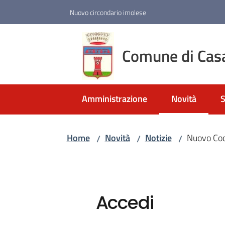
Vai al contenuto
Vai alla navigazione
Vai al footer
Nuovo circondario imolese
Comune di Cas
Amministrazione
Novità
S
Menu selezio
Home
Novità
Notizie
Nuovo Cod
/
/
/
Accedi