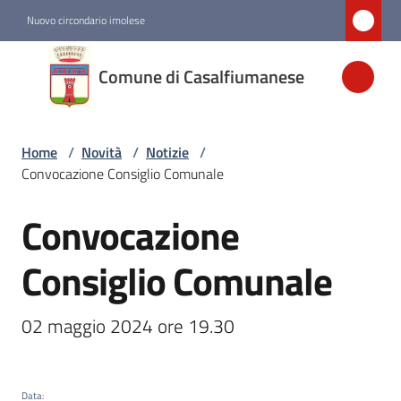
Vai al contenuto
Vai alla navigazione
Vai al footer
Nuovo circondario imolese
Comune di
Comune di Casalfiumanese
Casalfiumanese
Home
/
Novità
/
Notizie
/
Amministrazione
Convocazione Consiglio Comunale
Novità
Convocazione
Salta al contenuto
Menu selezionato
Consiglio Comunale
Servizi
02 maggio 2024 ore 19.30
Vivere
Casalfiumanese
Data
: