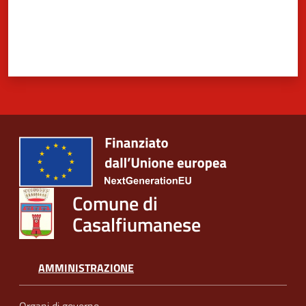
Comune di
Casalfiumanese
AMMINISTRAZIONE
Organi di governo