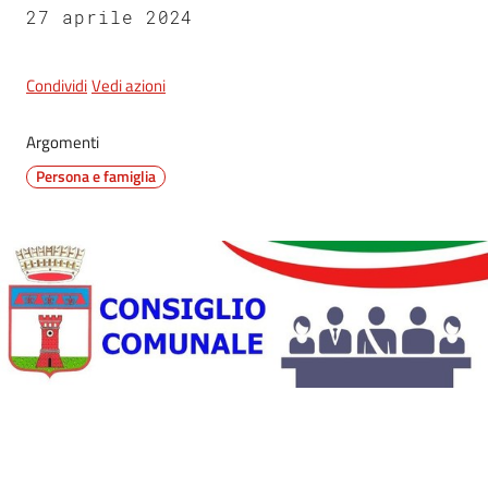
27 aprile 2024
5x1000
Condividi
Vedi azioni
Servizi
Argomenti
on-
Persona e famiglia
line
Tutti
gli
argomenti