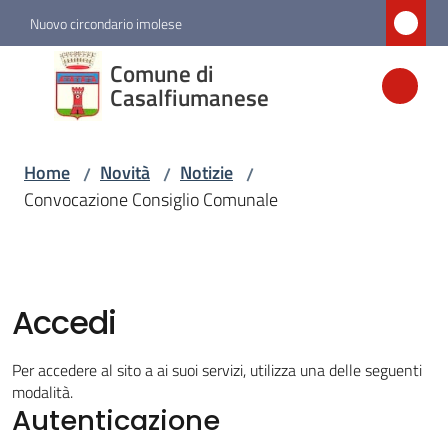
Vai al contenuto
Vai alla navigazione
Vai al footer
Nuovo circondario imolese
Comune di
Comune di
Casalfiumanese
Casalfiumanese
Home
Novità
Notizie
/
/
/
Amministrazione
Convocazione Consiglio Comunale
Novità
Menu selezionato
Accedi
Servizi
Per accedere al sito a ai suoi servizi, utilizza una delle seguenti
Vivere
modalità.
Casalfiumanese
Autenticazione