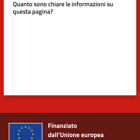
Quanto sono chiare le informazioni su
questa pagina?
Valuta da 1 a 5 stelle
5x1000
Servizi
on-
line
Tutti
gli
argomenti