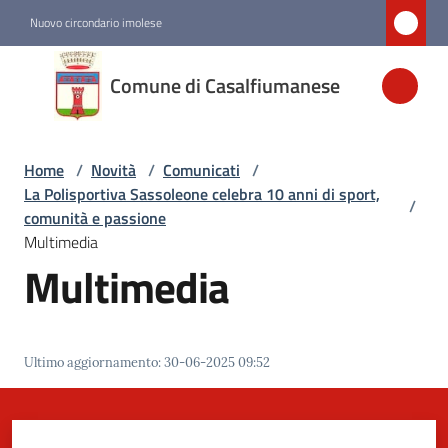
Vai al contenuto
Vai alla navigazione
Vai al footer
Nuovo circondario imolese
Comune di
Comune di Casalfiumanese
Casalfiumanese
Home
/
Novità
/
Comunicati
/
Amministrazione
La Polisportiva Sassoleone celebra 10 anni di sport,
/
comunità e passione
Novità
Multimedia
Menu selezionato
Multimedia
Servizi
Ultimo aggiornamento
:
30-06-2025 09:52
Vivere
Casalfiumanese