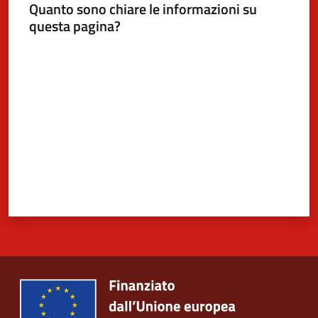
Quanto sono chiare le informazioni su
questa pagina?
Valuta da 1 a 5 stelle
5x1000
Servizi
on-
line
Tutti
gli
argomenti