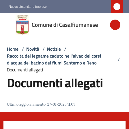
Vai al contenuto
Vai alla navigazione
Vai al footer
Nuovo circondario imolese
Comune di
Comune di Casalfiumanese
Casalfiumanese
Home
/
Novità
/
Notizie
/
Amministrazione
Raccolta del legname caduto nell'alveo dei corsi
/
d'acqua del bacino dei fiumi Santerno e Reno
Novità
Documenti allegati
Menu selezionato
Documenti allegati
Servizi
Ultimo aggiornamento
:
27-01-2025 11:01
Vivere
Casalfiumanese