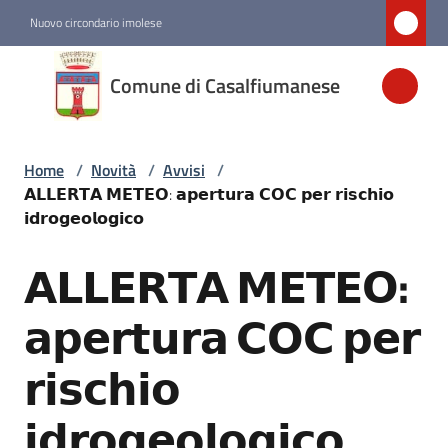
Vai al contenuto
Vai alla navigazione
Vai al footer
Nuovo circondario imolese
Comune di
Comune di Casalfiumanese
Casalfiumanese
Home
/
Novità
/
Avvisi
/
Amministrazione
𝗔𝗟𝗟𝗘𝗥𝗧𝗔 𝗠𝗘𝗧𝗘𝗢: 𝗮𝗽𝗲𝗿𝘁𝘂𝗿𝗮 𝗖𝗢𝗖 𝗽𝗲𝗿 𝗿𝗶𝘀𝗰𝗵𝗶𝗼
𝗶𝗱𝗿𝗼𝗴𝗲𝗼𝗹𝗼𝗴𝗶𝗰𝗼
Novità
Menu selezionato
𝗔𝗟𝗟𝗘𝗥𝗧𝗔 𝗠𝗘𝗧𝗘𝗢:
Salta al contenuto
Servizi
𝗮𝗽𝗲𝗿𝘁𝘂𝗿𝗮 𝗖𝗢𝗖 𝗽𝗲𝗿
𝗿𝗶𝘀𝗰𝗵𝗶𝗼
Vivere
Casalfiumanese
𝗶𝗱𝗿𝗼𝗴𝗲𝗼𝗹𝗼𝗴𝗶𝗰𝗼