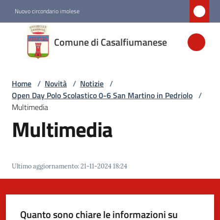
Vai al contenuto
Vai alla navigazione
Vai al footer
Nuovo circondario imolese
Comune di
Comune di Casalfiumanese
Casalfiumanese
Home
/
Novità
/
Notizie
/
Amministrazione
Open Day Polo Scolastico 0-6 San Martino in Pedriolo
/
Multimedia
Novità
Multimedia
Menu selezionato
Servizi
Ultimo aggiornamento
:
21-11-2024 18:24
Vivere
Casalfiumanese
Quanto sono chiare le informazioni su