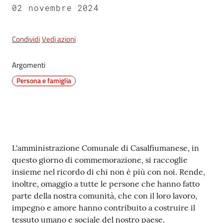
02 novembre 2024
5x1000
Condividi
Vedi azioni
Servizi
Argomenti
on-
Persona e famiglia
line
Tutti
gli
argomenti
Contenuto
L'amministrazione Comunale di Casalfiumanese, in
questo giorno di commemorazione, si raccoglie
insieme nel ricordo di chi non è più con noi. Rende,
inoltre, omaggio a tutte le persone che hanno fatto
parte della nostra comunità, che con il loro lavoro,
impegno e amore hanno contribuito a costruire il
tessuto umano e sociale del nostro paese.