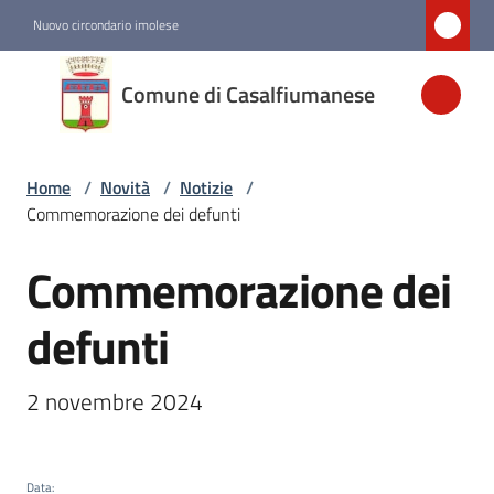
Vai al contenuto
Vai alla navigazione
Vai al footer
Nuovo circondario imolese
Comune di
Comune di Casalfiumanese
Casalfiumanese
Home
/
Novità
/
Notizie
/
Amministrazione
Commemorazione dei defunti
Novità
Commemorazione dei
Salta al contenuto
Menu selezionato
defunti
Servizi
2 novembre 2024
Vivere
Casalfiumanese
Data
: