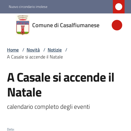
Vai al contenuto
Vai alla navigazione
Vai al footer
Nuovo circondario imolese
Comune di
Comune di Casalfiumanese
Casalfiumanese
Home
/
Novità
/
Notizie
/
Amministrazione
A Casale si accende il Natale
Novità
A Casale si accende il
Salta al contenuto
Menu selezionato
Natale
Servizi
calendario completo degli eventi
Vivere
Casalfiumanese
Data
: