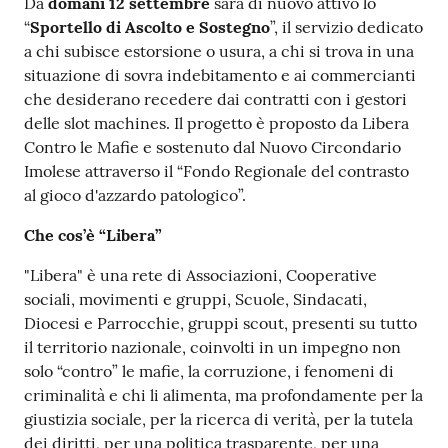
Contenuto
Da
domani 12 settembre
sarà di nuovo attivo lo
“
Sportello di Ascolto e Sostegno
”, il servizio dedicato
a chi subisce estorsione o usura, a chi si trova in una
situazione di sovra indebitamento e ai commercianti
che desiderano recedere dai contratti con i gestori
delle slot machines. Il progetto è proposto da Libera
Contro le Mafie e sostenuto dal Nuovo Circondario
Imolese attraverso il “Fondo Regionale del contrasto
al gioco d'azzardo patologico”.
Che cos’è “Libera”
"Libera" è una rete di Associazioni, Cooperative
sociali, movimenti e gruppi, Scuole, Sindacati,
Diocesi e Parrocchie, gruppi scout, presenti su tutto
il territorio nazionale, coinvolti in un impegno non
solo “contro” le mafie, la corruzione, i fenomeni di
criminalità e chi li alimenta, ma profondamente per la
giustizia sociale, per la ricerca di verità, per la tutela
dei diritti, per una politica trasparente, per una