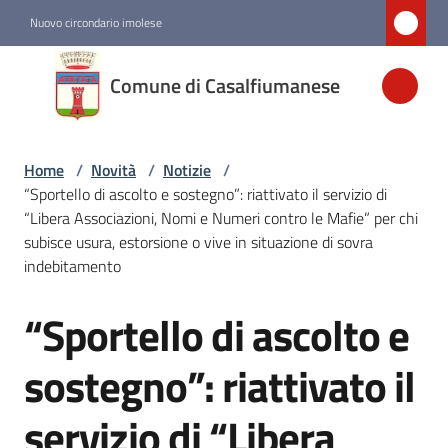
Vai al contenuto
Vai alla navigazione
Vai al footer
Nuovo circondario imolese
Comune di
Comune di Casalfiumanese
Casalfiumanese
Home
/
Novità
/
Notizie
/
Amministrazione
“Sportello di ascolto e sostegno”: riattivato il servizio di
“Libera Associazioni, Nomi e Numeri contro le Mafie” per chi
Novità
subisce usura, estorsione o vive in situazione di sovra
Menu selezionato
indebitamento
“Sportello di ascolto e
Servizi
Salta al contenuto
sostegno”: riattivato il
Vivere
Casalfiumanese
servizio di “Libera