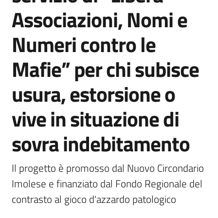
Associazioni, Nomi e
Numeri contro le
5x1000
Mafie” per chi subisce
Servizi
on-
usura, estorsione o
line
vive in situazione di
Tutti
gli
sovra indebitamento
argomenti
Il progetto è promosso dal Nuovo Circondario 
Imolese e finanziato dal Fondo Regionale del 
contrasto al gioco d'azzardo patologico