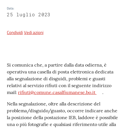
Data
:
25 luglio 2023
5x1000
Condividi
Vedi azioni
Servizi
on-
line
Contenuto
Si comunica che, a partire dalla data odierna, è
Tutti
operativa una casella di posta elettronica dedicata
gli
alla segnalazione di disguidi, problemi e guasti
argomenti
relativi al servizio rifiuti con il seguente indirizzo
mail:
rifiuti@comune.casalfiumanese.bo.it
.
Nella segnalazione, oltre alla descrizione del
problema/disguido/guasto, occorre indicare anche
la posizione della postazione IEB, laddove è possibile
una o più fotografie e qualsiasi riferimento utile alla