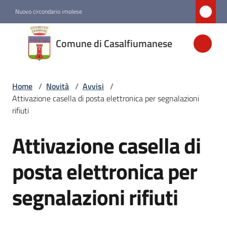
Vai al contenuto
Vai alla navigazione
Vai al footer
Nuovo circondario imolese
Comune di
Comune di Casalfiumanese
Casalfiumanese
Home
/
Novità
/
Avvisi
/
Amministrazione
Attivazione casella di posta elettronica per segnalazioni
rifiuti
Novità
Menu selezionato
Attivazione casella di
Salta al contenuto
Servizi
posta elettronica per
segnalazioni rifiuti
Vivere
Casalfiumanese