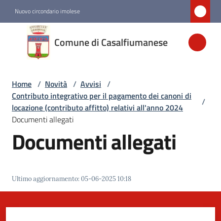
Vai al contenuto
Vai alla navigazione
Vai al footer
Nuovo circondario imolese
Comune di
Comune di Casalfiumanese
Casalfiumanese
Home
/
Novità
/
Avvisi
/
Amministrazione
Contributo integrativo per il pagamento dei canoni di
/
locazione (contributo affitto) relativi all'anno 2024
Novità
Documenti allegati
Menu selezionato
Documenti allegati
Servizi
Ultimo aggiornamento
:
05-06-2025 10:18
Vivere
Casalfiumanese