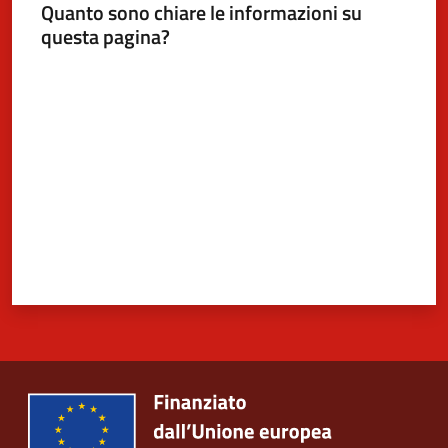
Quanto sono chiare le informazioni su
questa pagina?
Valuta da 1 a 5 stelle
5x1000
Servizi
on-
line
Tutti
gli
argomenti