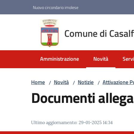
Vai al contenuto
Vai alla navigazione
Vai al footer
Nuovo circondario imolese
Comune di Casal
Amministrazione
Novità
Servi
Menu selezionato
Home
Novità
Notizie
Attivazione P
/
/
/
Documenti allega
Ultimo aggiornamento
:
29-01-2025 14:34