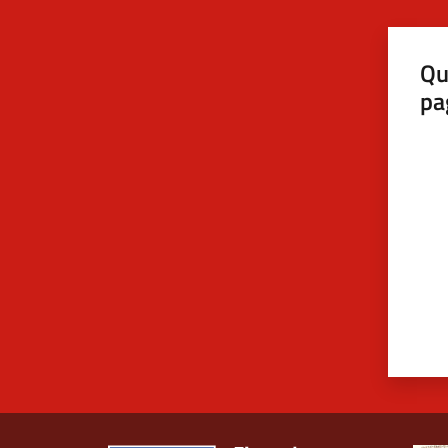
Qu
pa
Valut