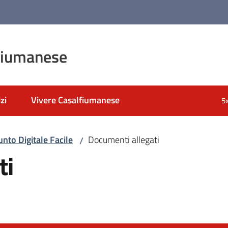
fiumanese
zi
Vivere Casalfiumanese
5
unto Digitale Facile
Documenti allegati
/
ti