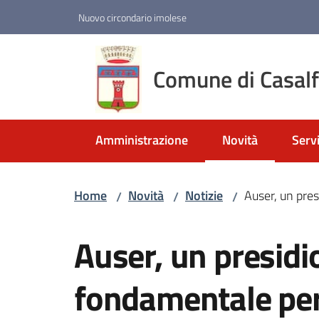
Vai al contenuto
Vai alla navigazione
Vai al footer
Nuovo circondario imolese
Comune di Casal
Amministrazione
Novità
Servi
Menu selezionato
Home
Novità
Notizie
Auser, un pres
/
/
/
Salta al contenuto
Auser, un presidi
fondamentale per i