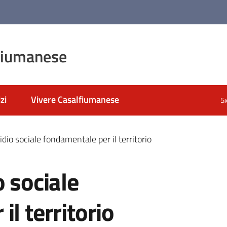
fiumanese
zi
Vivere Casalfiumanese
5
idio sociale fondamentale per il territorio
o sociale
l territorio