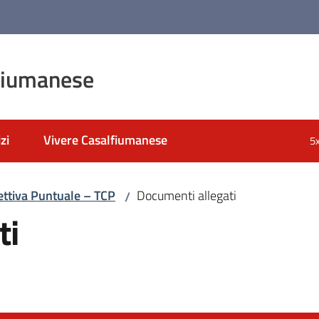
fiumanese
zi
Vivere Casalfiumanese
5
pettiva Puntuale – TCP
Documenti allegati
/
ti