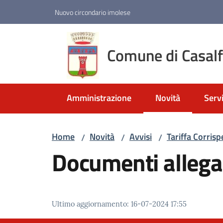
Vai al contenuto
Vai alla navigazione
Vai al footer
Nuovo circondario imolese
Comune di Casal
Amministrazione
Novità
Servi
Menu selezionato
Home
Novità
Avvisi
Tariffa Corris
/
/
/
Documenti allega
Ultimo aggiornamento
:
16-07-2024 17:55