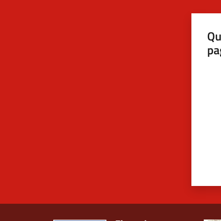
Qu
pa
Valut