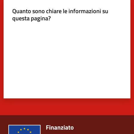
Quanto sono chiare le informazioni su
questa pagina?
5x1000
Valuta da 1 a 5 stelle
Servizi
on-
line
Tutti
gli
argomenti