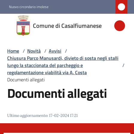
Vai al contenuto
Vai alla navigazione
Vai al footer
Nuovo circondario imolese
Comune di
Comune di Casalfiumanese
Casalfiumanese
Home
/
Novità
/
Avvisi
/
Amministrazione
Chiusura Parco Manusardi, divieto di sosta negli stalli
lungo la staccionata del parcheggio e
/
Novità
regolamentazione viabilità via A. Costa
Menu selezionato
Documenti allegati
Documenti allegati
Servizi
Vivere
Ultimo aggiornamento
:
17-02-2024 17:21
Casalfiumanese