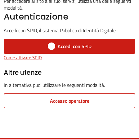
Per accedere al sito a ai suoi servizi, utilizza una delle seguenti
modalità.
Autenticazione
5x1000
Accedi con SPID, il sistema Pubblico di Identità Digitale.
Servizi
Accedi con SPID
on-
Come attivare SPID
line
Altre utenze
Tutti
In alternativa puoi utilizzare le seguenti modalità.
gli
argomenti
Accesso operatore