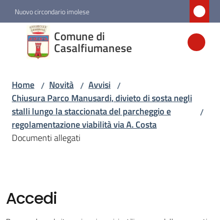
Vai al contenuto
Vai alla navigazione
Vai al footer
Nuovo circondario imolese
Comune di
Comune di
Casalfiumanese
Casalfiumanese
Home
Novità
Avvisi
/
/
/
Amministrazione
Chiusura Parco Manusardi, divieto di sosta negli
stalli lungo la staccionata del parcheggio e
/
Novità
regolamentazione viabilità via A. Costa
Menu selezionato
Documenti allegati
Servizi
Vivere
Accedi
Casalfiumanese