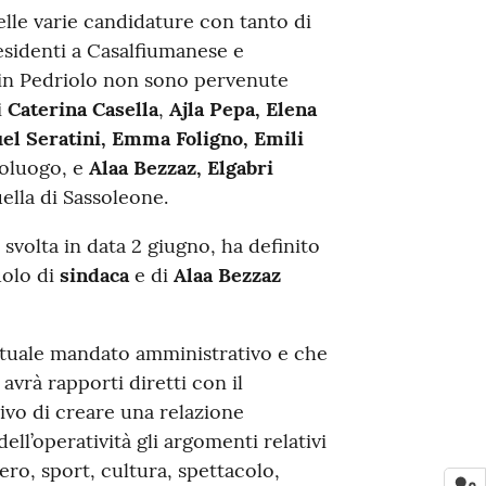
elle varie candidature con tanto di
residenti a Casalfiumanese e
 in Pedriolo non sono pervenute
i
Caterina Casella
,
Ajla Pepa, Elena
uel Seratini, Emma Foligno, Emili
poluogo, e
Alaa Bezzaz, Elgabri
ella di Sassoleone.
svolta in data 2 giugno, ha definito
uolo di
sindaca
e di
Alaa Bezzaz
’attuale mandato amministrativo e che
 avrà rapporti diretti con il
tivo di creare una relazione
ell’operatività gli argomenti relativi
ero, sport, cultura, spettacolo,