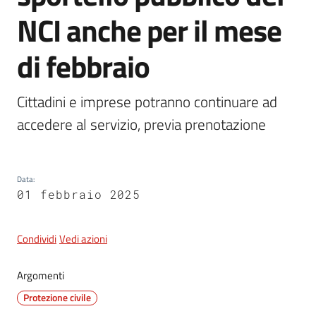
NCI anche per il mese
di febbraio
5x1000
Cittadini e imprese potranno continuare ad 
Servizi
accedere al servizio, previa prenotazione
on-
line
Tutti
Data
:
01 febbraio 2025
gli
argomenti
Condividi
Vedi azioni
Argomenti
Protezione civile