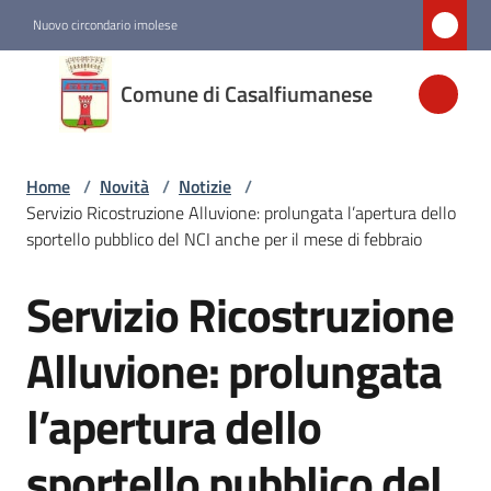
Vai al contenuto
Vai alla navigazione
Vai al footer
Nuovo circondario imolese
Comune di
Comune di Casalfiumanese
Casalfiumanese
Home
/
Novità
/
Notizie
/
Amministrazione
Servizio Ricostruzione Alluvione: prolungata l’apertura dello
sportello pubblico del NCI anche per il mese di febbraio
Novità
Menu selezionato
Servizio Ricostruzione
Salta al contenuto
Servizi
Alluvione: prolungata
Menu selezionato
l’apertura dello
Vivere
Casalfiumanese
sportello pubblico del