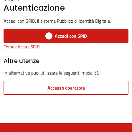
Autenticazione
Accedi con SPID, il sistema Pubblico di Identità Digitale.
5x1000
Accedi con SPID
Come attivare SPID
Servizi
on-
Altre utenze
line
In alternativa puoi utilizzare le seguenti modalità.
Tutti
Accesso operatore
gli
argomenti