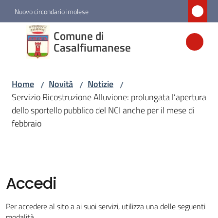
Vai al contenuto
Vai alla navigazione
Vai al footer
Nuovo circondario imolese
Comune di
Comune di
Casalfiumanese
Casalfiumanese
Home
Novità
Notizie
/
/
/
Amministrazione
Servizio Ricostruzione Alluvione: prolungata l’apertura
dello sportello pubblico del NCI anche per il mese di
Novità
febbraio
Menu selezionato
Servizi
Menu selezionato
Accedi
Vivere
Per accedere al sito a ai suoi servizi, utilizza una delle seguenti
Casalfiumanese
modalità.