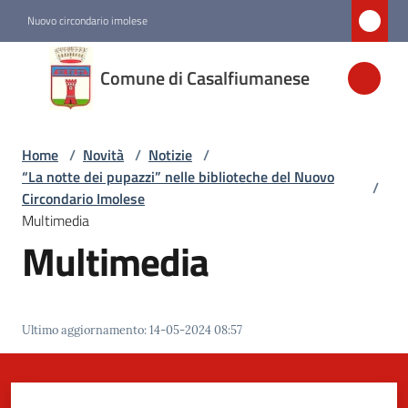
Vai al contenuto
Vai alla navigazione
Vai al footer
Nuovo circondario imolese
Comune di
Comune di Casalfiumanese
Casalfiumanese
Home
/
Novità
/
Notizie
/
Amministrazione
“La notte dei pupazzi” nelle biblioteche del Nuovo
/
Circondario Imolese
Novità
Multimedia
Menu selezionato
Multimedia
Servizi
Ultimo aggiornamento
:
14-05-2024 08:57
Vivere
Casalfiumanese