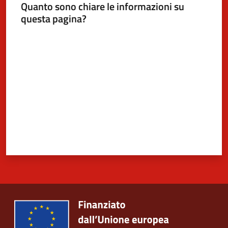
Quanto sono chiare le informazioni su
questa pagina?
Valuta da 1 a 5 stelle
5x1000
Servizi
on-
line
Tutti
gli
argomenti