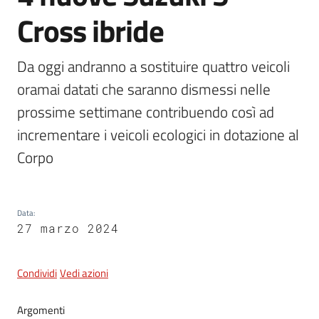
Cross ibride
5x1000
Da oggi andranno a sostituire quattro veicoli 
oramai datati che saranno dismessi nelle 
Servizi
on-
prossime settimane contribuendo così ad 
line
incrementare i veicoli ecologici in dotazione al 
Corpo
Tutti
gli
argomenti
Data
:
27 marzo 2024
Condividi
Vedi azioni
Argomenti