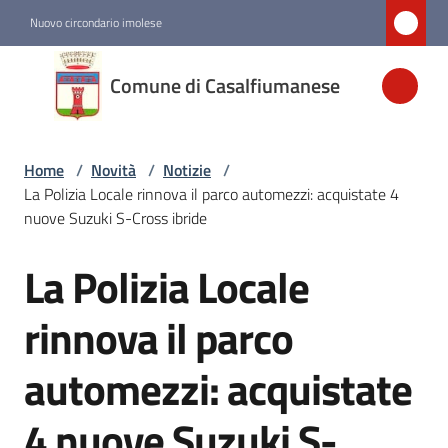
Vai al contenuto
Vai alla navigazione
Vai al footer
Nuovo circondario imolese
Comune di
Comune di Casalfiumanese
Casalfiumanese
Home
/
Novità
/
Notizie
/
Amministrazione
La Polizia Locale rinnova il parco automezzi: acquistate 4
nuove Suzuki S-Cross ibride
Novità
Menu selezionato
La Polizia Locale
Salta al contenuto
Servizi
rinnova il parco
automezzi: acquistate
Vivere
Casalfiumanese
4 nuove Suzuki S-