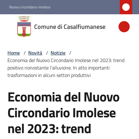
Vai al contenuto
Vai alla navigazione
Vai al footer
Nuovo circondario imolese
Comune di
Comune di Casalfiumanese
Casalfiumanese
Home
/
Novità
/
Notizie
/
Amministrazione
Economia del Nuovo Circondario Imolese nel 2023: trend
positivo nonostante l’alluvione. In atto importanti
Novità
trasformazioni in alcuni settori produttivi
Menu selezionato
Economia del Nuovo
Salta al contenuto
Servizi
Circondario Imolese
Vivere
nel 2023: trend
Casalfiumanese