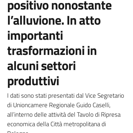
positivo nonostante
l’alluvione. In atto
5x1000
importanti
Servizi
trasformazioni in
on-
line
alcuni settori
Tutti
produttivi
gli
argomenti
I dati sono stati presentati dal Vice Segretario 
di Unioncamere Regionale Guido Caselli, 
all’interno delle attività del Tavolo di Ripresa 
economica della Città metropolitana di 