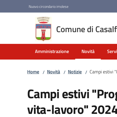
Vai al contenuto
Vai alla navigazione
Vai al footer
Nuovo circondario imolese
Comune di Casal
Amministrazione
Novità
Servi
Menu selezionato
Home
Novità
Notizie
Campi estivi 
/
/
/
Salta al contenuto
Campi estivi "Pro
vita-lavoro" 202