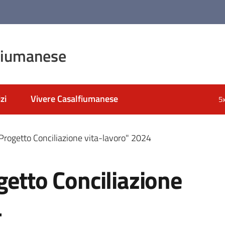
fiumanese
zi
Vivere Casalfiumanese
5
"Progetto Conciliazione vita-lavoro" 2024
getto Conciliazione
4