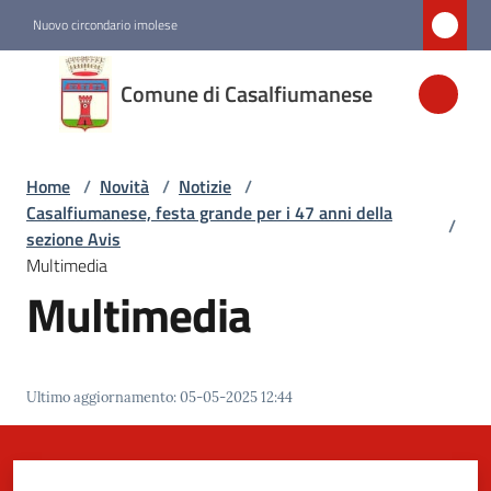
Vai al contenuto
Vai alla navigazione
Vai al footer
Nuovo circondario imolese
Comune di
Comune di Casalfiumanese
Casalfiumanese
Home
/
Novità
/
Notizie
/
Amministrazione
Casalfiumanese, festa grande per i 47 anni della
/
sezione Avis
Novità
Multimedia
Menu selezionato
Multimedia
Servizi
Ultimo aggiornamento
:
05-05-2025 12:44
Vivere
Casalfiumanese