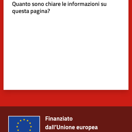
Quanto sono chiare le informazioni su
questa pagina?
Valuta da 1 a 5 stelle
5x1000
Servizi
on-
line
Tutti
gli
argomenti