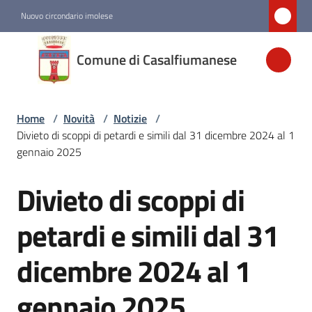
Vai al contenuto
Vai alla navigazione
Vai al footer
Nuovo circondario imolese
Comune di
Comune di Casalfiumanese
Casalfiumanese
Home
/
Novità
/
Notizie
/
Amministrazione
Divieto di scoppi di petardi e simili dal 31 dicembre 2024 al 1
gennaio 2025
Novità
Menu selezionato
Divieto di scoppi di
Salta al contenuto
Servizi
petardi e simili dal 31
dicembre 2024 al 1
Vivere
Casalfiumanese
gennaio 2025