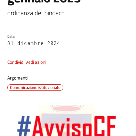
ordinanza del Sindaco
5x1000
Data
:
Servizi
31 dicembre 2024
on-
line
Condividi
Vedi azioni
Tutti
gli
Argomenti
argomenti
Comunicazione istituzionale