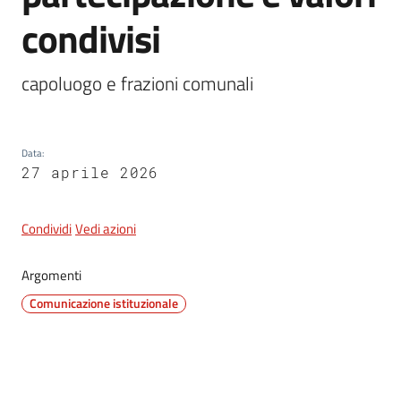
condivisi
5x1000
capoluogo e frazioni comunali
Servizi
on-
Data
:
line
27 aprile 2026
Tutti
gli
Condividi
Vedi azioni
argomenti
Argomenti
Comunicazione istituzionale