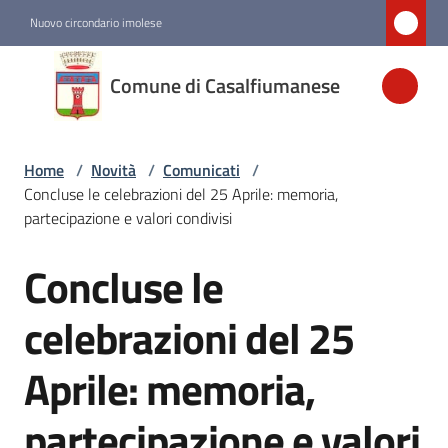
Vai al contenuto
Vai alla navigazione
Vai al footer
Nuovo circondario imolese
Comune di
Comune di Casalfiumanese
Casalfiumanese
Home
/
Novità
/
Comunicati
/
Amministrazione
Concluse le celebrazioni del 25 Aprile: memoria,
partecipazione e valori condivisi
Novità
Menu selezionato
Concluse le
Salta al contenuto
Servizi
celebrazioni del 25
Aprile: memoria,
Vivere
Casalfiumanese
partecipazione e valori