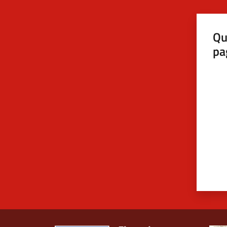
Qu
pa
Valut