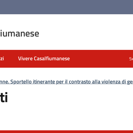
fiumanese
zi
Vivere Casalfiumanese
5
nne. Sportello itinerante per il contrasto alla violenza di g
ti