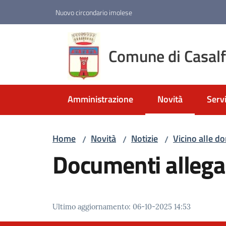
Vai al contenuto
Vai alla navigazione
Vai al footer
Nuovo circondario imolese
Comune di Casal
Amministrazione
Novità
Servi
Menu selezionato
Home
Novità
Notizie
Vicino alle do
/
/
/
Documenti allega
Ultimo aggiornamento
:
06-10-2025 14:53