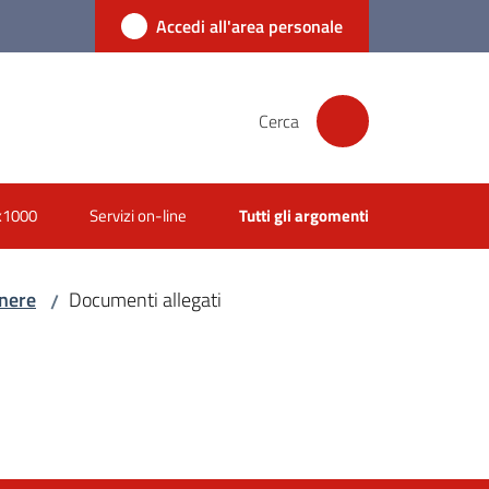
Accedi all'area personale
Cerca
x1000
Servizi on-line
Tutti gli argomenti
enere
Documenti allegati
/