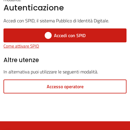
Autenticazione
Accedi con SPID, il sistema Pubblico di Identità Digitale.
5x1000
Accedi con SPID
Servizi
Come attivare SPID
on-
line
Altre utenze
In alternativa puoi utilizzare le seguenti modalità.
Tutti
gli
Accesso operatore
argomenti