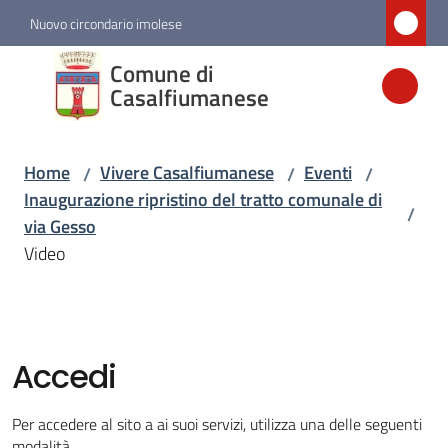
Vai al contenuto
Vai alla navigazione
Vai al footer
Nuovo circondario imolese
Comune di
Comune di
Casalfiumanese
Casalfiumanese
Home
Vivere Casalfiumanese
Eventi
/
/
/
Amministrazione
Inaugurazione ripristino del tratto comunale di
/
via Gesso
Novità
Video
Servizi
Vivere
Accedi
Casalfiumanese
Menu selezionato
Per accedere al sito a ai suoi servizi, utilizza una delle seguenti
modalità.