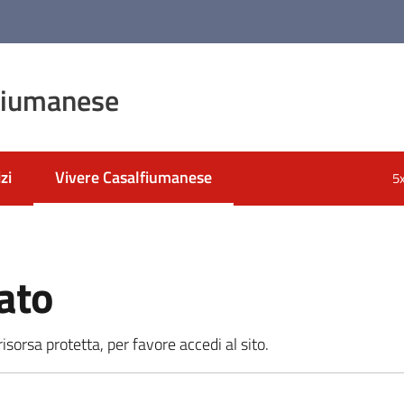
fiumanese
zi
Vivere Casalfiumanese
5
Menu selezionato
ato
sorsa protetta, per favore accedi al sito.