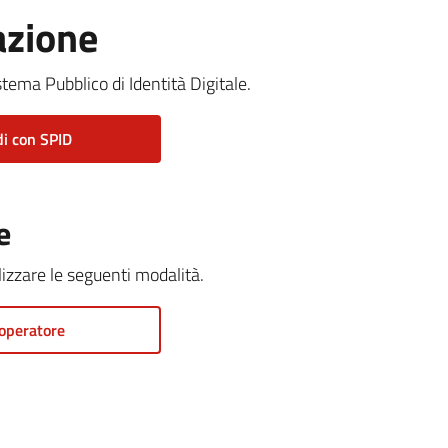
azione
stema Pubblico di Identità Digitale.
i con SPID
e
ilizzare le seguenti modalità.
operatore