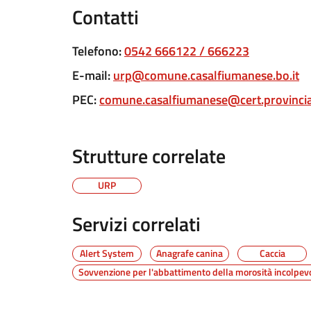
Contatti
Telefono
:
0542 666122 / 666223
E-mail
:
urp@comune.casalfiumanese.bo.it
PEC
:
comune.casalfiumanese@cert.provincia.
Strutture correlate
URP
Servizi correlati
Alert System
Anagrafe canina
Caccia
Sovvenzione per l'abbattimento della morosità incolpev