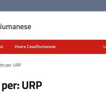
fiumanese
zi
Vivere Casalfiumanese
5
tto per: URP
 per: URP