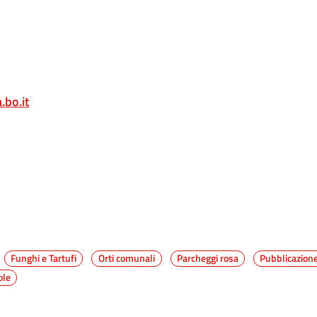
bo.it
Funghi e Tartufi
Orti comunali
Parcheggi rosa
Pubblicazion
ole