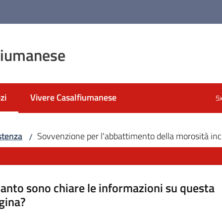
fiumanese
zi
Vivere Casalfiumanese
5
 selezionato
stenza
Sovvenzione per l'abbattimento della morosità in
/
anto sono chiare le informazioni su questa
gina?
a da 1 a 5 stelle