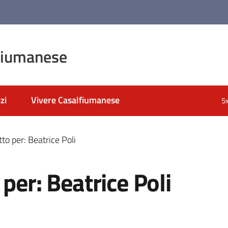
fiumanese
zi
Vivere Casalfiumanese
5
to per: Beatrice Poli
per: Beatrice Poli