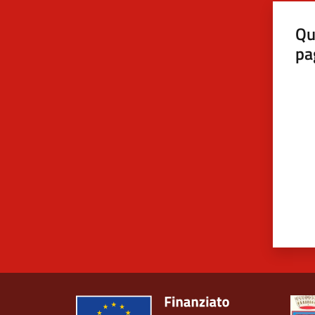
Qu
pa
Valut