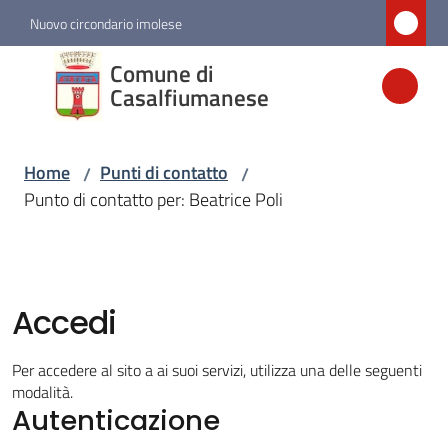
Vai al contenuto
Vai alla navigazione
Vai al footer
Nuovo circondario imolese
Comune di
Comune di
Casalfiumanese
Casalfiumanese
Home
Punti di contatto
/
/
Amministrazione
Punto di contatto per: Beatrice Poli
Novità
Servizi
Accedi
Vivere
Per accedere al sito a ai suoi servizi, utilizza una delle seguenti
Casalfiumanese
modalità.
Autenticazione