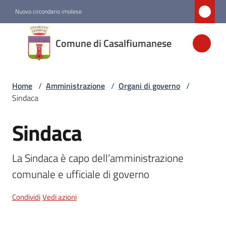
Vai al contenuto
Vai alla navigazione
Vai al footer
Nuovo circondario imolese
Comune di
Comune di Casalfiumanese
Casalfiumanese
Home
/
Amministrazione
/
Organi di governo
/
Amministrazione
Sindaca
Menu selezionato
Sindaca
Salta al contenuto
Novità
La Sindaca è capo dell’amministrazione 
Servizi
comunale e ufficiale di governo
Vivere
Condividi
Vedi azioni
Casalfiumanese