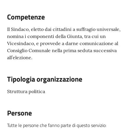
Competenze
5x1000
Il Sindaco, eletto dai cittadini a suffragio universale,
nomina i componenti della Giunta, tra cui un
Servizi
Vicesindaco, e provvede a darne comunicazione al
on-
Consiglio Comunale nella prima seduta successiva
line
all’elezione.
Tutti
gli
Tipologia organizzazione
argomenti
Struttura politica
Persone
Tutte le persone che fanno parte di questo servizio
: