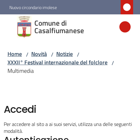
Vai al contenuto
Vai alla navigazione
Vai al footer
Nuovo circondario imolese
Comune di
Comune di
Casalfiumanese
Casalfiumanese
Home
Novità
Notizie
/
/
/
Amministrazione
XXXII° Festival internazionale del folclore
/
Multimedia
Novità
Menu selezionato
Servizi
Accedi
Vivere
Per accedere al sito a ai suoi servizi, utilizza una delle seguenti
Casalfiumanese
modalità.
Autenticazione