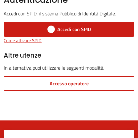
Accedi con SPID, il sistema Pubblico di Identità Digitale.
5x1000
Accedi con SPID
Come attivare SPID
Servizi
on-
Altre utenze
line
In alternativa puoi utilizzare le seguenti modalità.
Tutti
Accesso operatore
gli
argomenti