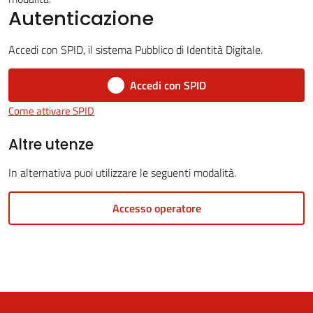
Autenticazione
Accedi con SPID, il sistema Pubblico di Identità Digitale.
5x1000
Accedi con SPID
Servizi
Come attivare SPID
on-
line
Altre utenze
In alternativa puoi utilizzare le seguenti modalità.
Tutti
gli
Accesso operatore
argomenti