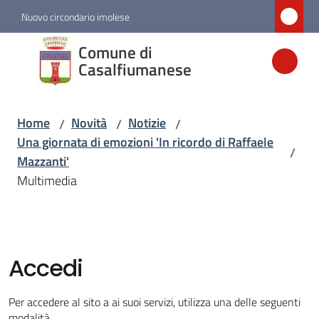
Vai al contenuto
Vai alla navigazione
Vai al footer
Nuovo circondario imolese
Comune di
Comune di
Casalfiumanese
Casalfiumanese
Home
Novità
Notizie
/
/
/
Amministrazione
Una giornata di emozioni 'In ricordo di Raffaele
/
Mazzanti'
Novità
Multimedia
Menu selezionato
Servizi
Accedi
Vivere
Casalfiumanese
Per accedere al sito a ai suoi servizi, utilizza una delle seguenti
modalità.