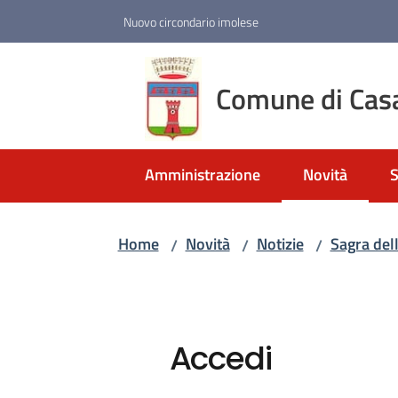
Vai al contenuto
Vai alla navigazione
Vai al footer
Nuovo circondario imolese
Comune di Cas
Amministrazione
Novità
S
Menu selezio
Home
Novità
Notizie
Sagra dell
/
/
/
Accedi