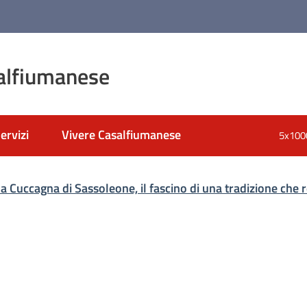
alfiumanese
ervizi
Vivere Casalfiumanese
5x100
nato
a Cuccagna di Sassoleone, il fascino di una tradizione che 