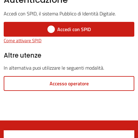
Accedi con SPID, il sistema Pubblico di Identità Digitale.
5x1000
Accedi con SPID
Come attivare SPID
Servizi
on-
Altre utenze
line
In alternativa puoi utilizzare le seguenti modalità.
Tutti
Accesso operatore
gli
argomenti