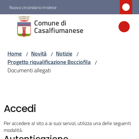
Vai al contenuto
Vai alla navigazione
Vai al footer
Nuovo circondario imolese
Comune di
Comune di
Casalfiumanese
Casalfiumanese
Home
Novità
Notizie
/
/
/
Amministrazione
Progetto riqualificazione Bocciofila
/
Documenti allegati
Novità
Menu selezionato
Servizi
Accedi
Vivere
Per accedere al sito a ai suoi servizi, utilizza una delle seguenti
Casalfiumanese
modalità.
Autenticazione