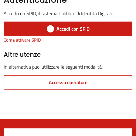
Accedi con SPID, il sistema Pubblico di Identità Digitale.
5x1000
Accedi con SPID
Come attivare SPID
Servizi
on-
Altre utenze
line
In alternativa puoi utilizzare le seguenti modalità.
Tutti
Accesso operatore
gli
argomenti