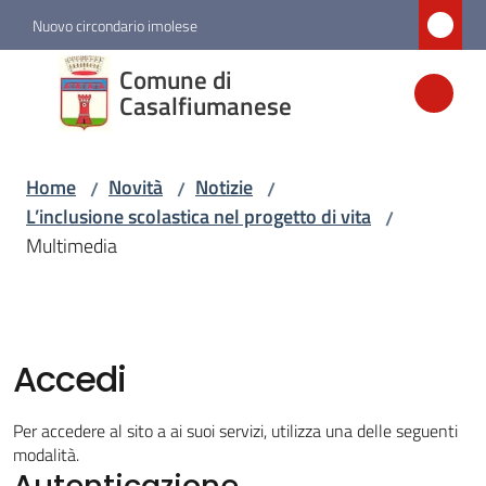
Vai al contenuto
Vai alla navigazione
Vai al footer
Nuovo circondario imolese
Comune di
Comune di
Casalfiumanese
Casalfiumanese
Home
Novità
Notizie
/
/
/
Amministrazione
L’inclusione scolastica nel progetto di vita
/
Multimedia
Novità
Menu selezionato
Servizi
Accedi
Vivere
Per accedere al sito a ai suoi servizi, utilizza una delle seguenti
Casalfiumanese
modalità.
Autenticazione