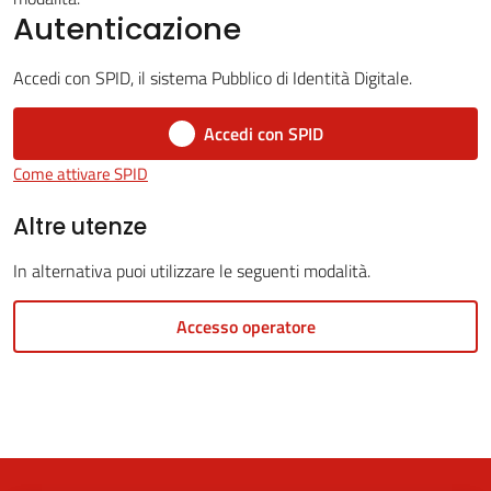
Autenticazione
Accedi con SPID, il sistema Pubblico di Identità Digitale.
5x1000
Accedi con SPID
Servizi
Come attivare SPID
on-
line
Altre utenze
In alternativa puoi utilizzare le seguenti modalità.
Tutti
gli
Accesso operatore
argomenti