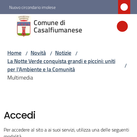
Vai al contenuto
Vai alla navigazione
Vai al footer
Nuovo circondario imolese
Comune di
Comune di
Casalfiumanese
Casalfiumanese
Home
Novità
Notizie
/
/
/
Amministrazione
La Notte Verde conquista grandi e piccini: uniti
/
per l'Ambiente e la Comunità
Novità
Multimedia
Menu selezionato
Servizi
Accedi
Vivere
Casalfiumanese
Per accedere al sito a ai suoi servizi, utilizza una delle seguenti
modalità.