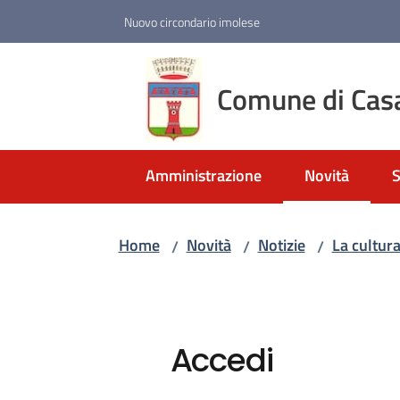
Vai al contenuto
Vai alla navigazione
Vai al footer
Nuovo circondario imolese
Comune di Cas
Amministrazione
Novità
S
Menu selezio
Home
Novità
Notizie
La cultura
/
/
/
Accedi