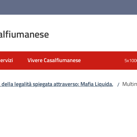
alfiumanese
ervizi
Vivere Casalfiumanese
5x100
nato
 della legalità spiegata attraverso: Mafia Liquida.
Multi
/