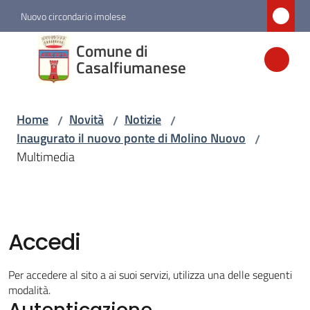
Vai al contenuto
Vai alla navigazione
Vai al footer
Nuovo circondario imolese
Comune di
Comune di
Casalfiumanese
Casalfiumanese
Home
Novità
Notizie
/
/
/
Amministrazione
Inaugurato il nuovo ponte di Molino Nuovo
/
Multimedia
Novità
Menu selezionato
Servizi
Accedi
Vivere
Per accedere al sito a ai suoi servizi, utilizza una delle seguenti
Casalfiumanese
modalità.
Autenticazione