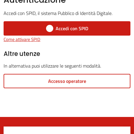
Accedi con SPID, il sistema Pubblico di Identità Digitale.
5x1000
Accedi con SPID
Come attivare SPID
Servizi
on-
Altre utenze
line
In alternativa puoi utilizzare le seguenti modalità.
Tutti
Accesso operatore
gli
argomenti