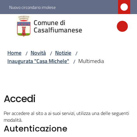
Vai al contenuto
Vai alla navigazione
Vai al footer
Nuovo circondario imolese
Comune di
Comune di
Casalfiumanese
Casalfiumanese
Home
Novità
Notizie
/
/
/
Amministrazione
Inaugurata "Casa Michele"
Multimedia
/
Novità
Menu selezionato
Accedi
Servizi
Per accedere al sito a ai suoi servizi, utilizza una delle seguenti
Vivere
modalità.
Casalfiumanese
Autenticazione