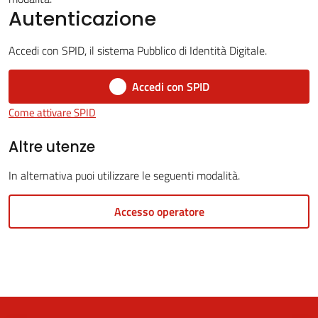
Autenticazione
Accedi con SPID, il sistema Pubblico di Identità Digitale.
5x1000
Accedi con SPID
Servizi
Come attivare SPID
on-
line
Altre utenze
In alternativa puoi utilizzare le seguenti modalità.
Tutti
gli
Accesso operatore
argomenti