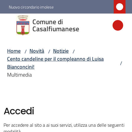
Vai al contenuto
Vai alla navigazione
Vai al footer
Nuovo circondario imolese
Comune di
Comune di
Casalfiumanese
Casalfiumanese
Home
Novità
Notizie
/
/
/
Amministrazione
Cento candeline per il compleanno di Luisa
/
Bianconcini!
Novità
Multimedia
Menu selezionato
Servizi
Accedi
Vivere
Casalfiumanese
Per accedere al sito a ai suoi servizi, utilizza una delle seguenti
modalità.