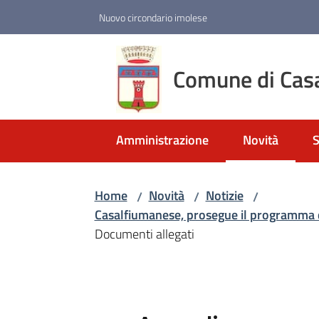
Vai al contenuto
Vai alla navigazione
Vai al footer
Nuovo circondario imolese
Comune di Cas
Amministrazione
Novità
S
Menu selezio
Home
Novità
Notizie
/
/
/
Casalfiumanese, prosegue il programma di 
Documenti allegati