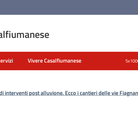
alfiumanese
ervizi
Vivere Casalfiumanese
5x100
nato
interventi post alluvione. Ecco i cantieri delle vie Fiagna