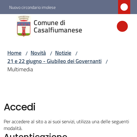
Vai al contenuto
Vai alla navigazione
Vai al footer
Nuovo circondario imolese
Comune di
Comune di
Casalfiumanese
Casalfiumanese
Home
Novità
Notizie
/
/
/
Amministrazione
21 e 22 giugno - Giubileo dei Governanti
/
Multimedia
Novità
Menu selezionato
Servizi
Accedi
Vivere
Per accedere al sito a ai suoi servizi, utilizza una delle seguenti
Casalfiumanese
modalità.
Autenticazione