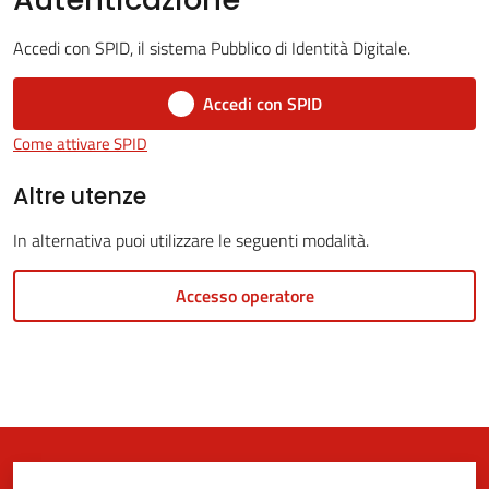
Accedi con SPID, il sistema Pubblico di Identità Digitale.
5x1000
Accedi con SPID
Come attivare SPID
Servizi
on-
Altre utenze
line
In alternativa puoi utilizzare le seguenti modalità.
Tutti
Accesso operatore
gli
argomenti