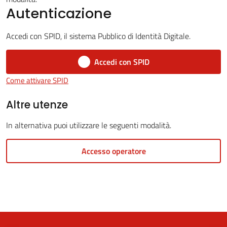
Autenticazione
Accedi con SPID, il sistema Pubblico di Identità Digitale.
5x1000
Accedi con SPID
Servizi
Come attivare SPID
on-
line
Altre utenze
In alternativa puoi utilizzare le seguenti modalità.
Tutti
gli
Accesso operatore
argomenti