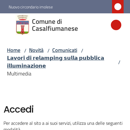
Vai al contenuto
Vai alla navigazione
Vai al footer
Nuovo circondario imolese
Comune di
Comune di
Casalfiumanese
Casalfiumanese
Home
Novità
Comunicati
/
/
/
Amministrazione
𝗟𝗮𝘃𝗼𝗿𝗶 𝗱𝗶 𝗿𝗲𝗹𝗮𝗺𝗽𝗶𝗻𝗴 𝘀𝘂𝗹𝗹𝗮 𝗽𝘂𝗯𝗯𝗹𝗶𝗰𝗮
/
𝗶𝗹𝗹𝘂𝗺𝗶𝗻𝗮𝘇𝗶𝗼𝗻𝗲
Novità
Multimedia
Menu selezionato
Servizi
Accedi
Vivere
Casalfiumanese
Per accedere al sito a ai suoi servizi, utilizza una delle seguenti
modalità.