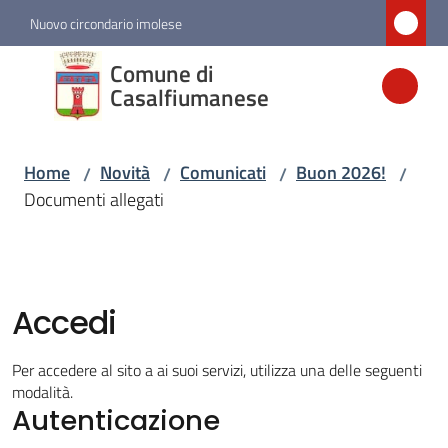
Vai al contenuto
Vai alla navigazione
Vai al footer
Nuovo circondario imolese
Comune di
Comune di
Casalfiumanese
Casalfiumanese
Home
Novità
Comunicati
Buon 2026!
/
/
/
/
Amministrazione
Documenti allegati
Novità
Menu selezionato
Accedi
Servizi
Per accedere al sito a ai suoi servizi, utilizza una delle seguenti
Vivere
modalità.
Casalfiumanese
Autenticazione