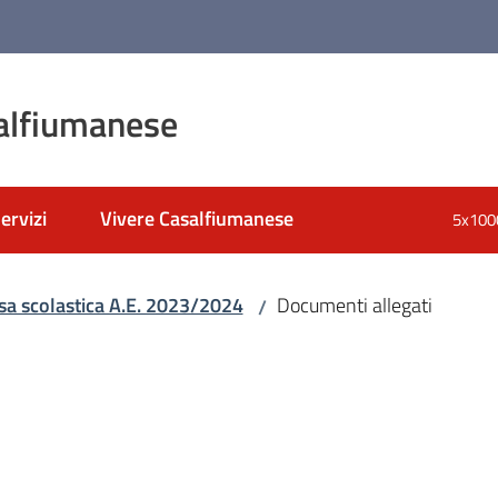
alfiumanese
ervizi
Vivere Casalfiumanese
5x100
nato
 scolastica A.E. 2023/2024
Documenti allegati
/