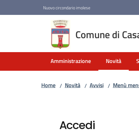
Vai al contenuto
Vai alla navigazione
Vai al footer
Nuovo circondario imolese
Comune di Cas
Amministrazione
Novità
S
Menu selezio
Home
Novità
Avvisi
Menù mensa
/
/
/
Accedi